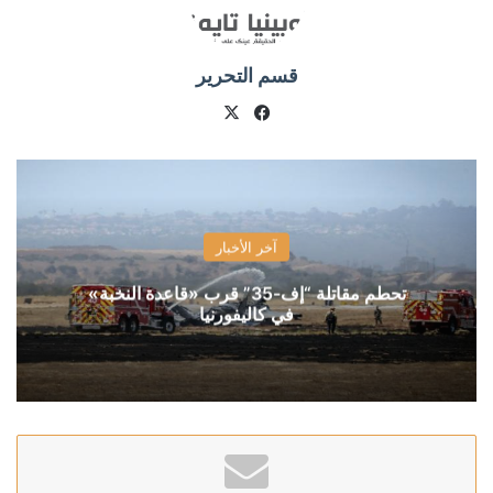
قسم التحرير
X
فيسبوك
آخر الأخبار
تحطم مقاتلة “إف-35” قرب «قاعدة النخبة»
في كاليفورنيا