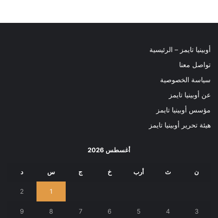
أوبينيا تايمز – الرئيسية
تواصل معنا
سياسة الخصوصية
عن أوبينيا تايمز
مؤسس أوبينيا تايمز
هيئة تحرير أوبينيا تايمز
أغسطس 2026
ن
ث
أرب
خ
ج
س
د
2
1
9
8
7
6
5
4
3