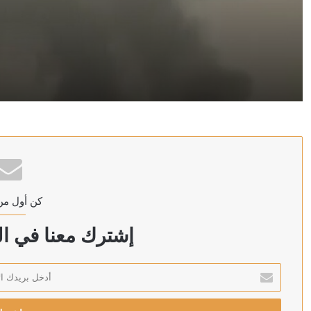
منذ ساعتين
وزير الصحة اليمني يعلن مقتل مدنيين اثنين وإصابة 14 آخرين جراء هجمات الحوثيين على مدينة مأرب
منذ 3 ساعات
الخارجية الباكستانية: توقيع اتفاقية دفاع مشترك بين باكست
كن أول من
منذ 4 ساعات
رئيس الشاباك: موافقة حماس على نزع السلاح “خدعة” 
إشترك معنا في الن
أدخل
بريدك
منذ 4 ساعات
الإلكتروني
الكويت تخصص 2.5 مليون دولار لدعم الاستجابة الإنسانية في سوريا