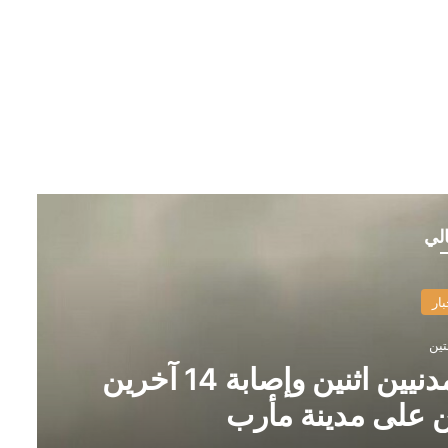
الي
بار
تين
وزير الصحة اليمني يعلن مقتل مدنيين اثنين وإصابة 14 آخرين
ن على مدينة مأرب