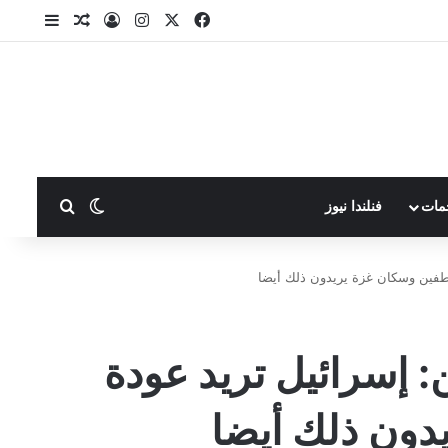
X
فيسبوك
انستقرام
تسجيل الدخول
مقال عشوا
إضافة ع
بحث عن
الوضع المظلم
مات
فنلندا نيوز
تطفين وسكان غزة يريدون ذلك أيضا
 إسرائيل تريد عودة
دون ذلك أيضا