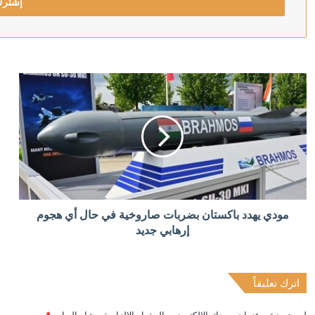
منذ 4 ساعات
ترامب يحذر: قد أكون آخر رئيس جمهوري
منذ 4 ساعات
“بوليتيكو”: نتائج الانتخابات في شرق ألمانيا قد تحسم مس
منذ 5 ساعات
مودي يهدد باكستان بضربات صاروخية في حال أي هجوم
إصابة عسكري لبناني باستهداف إسرائيلي لبلدة المنصوري 
إرهابي جديد
اترك تعليقاً
منذ 5 ساعات
مكتب إعلام الأسرى: السلطات الإسرائيلية لا تكشف عن الع
لن يتم نشر عنوان بريدك الإلكتروني.
الحقول الإلزامية مشار إليها بـ
*