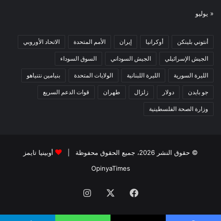
« يوليو
أنتوني بلينكن
أوكرانيا
إيران
الأمم المتحدة
الاتحاد الأوروبي
الجيش الإسرائيلي
الجيش السوداني
السوق السوداء
الليرة السورية
الليرة اللبنانية
الولايات المتحدة
بنيامين نتنياهو
جو بايدن
دولار
زلزال
طهران
قوات الدعم السريع
وزارة الصحة الفلسطينية
© حقوق النشر 2026، جميع الحقوق محفوظة |
أوبينيا تايمز
OpinyaTimes
فيسبوك
X
انستقرام