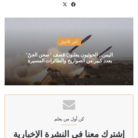
X
فيسبوك
آخر الأخبار
اليمن.. الحوثيون يعلنون قصف “صحن الجنّ”
بعدد كبير من الصواريخ والطائرات المسيرة
كن أول من يعلم
إشترك معنا في النشرة الإخبارية