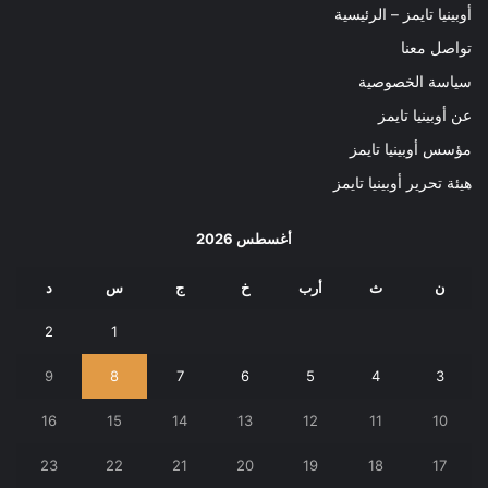
أوبينيا تايمز – الرئيسية
تواصل معنا
سياسة الخصوصية
عن أوبينيا تايمز
مؤسس أوبينيا تايمز
هيئة تحرير أوبينيا تايمز
أغسطس 2026
ن
ث
أرب
خ
ج
س
د
2
1
9
8
7
6
5
4
3
16
15
14
13
12
11
10
23
22
21
20
19
18
17