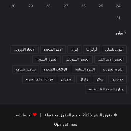
30
29
28
27
26
25
24
31
« يوليو
أنتوني بلينكن
أوكرانيا
إيران
الأمم المتحدة
الاتحاد الأوروبي
الجيش الإسرائيلي
الجيش السوداني
السوق السوداء
الليرة السورية
الليرة اللبنانية
الولايات المتحدة
بنيامين نتنياهو
جو بايدن
دولار
زلزال
طهران
قوات الدعم السريع
وزارة الصحة الفلسطينية
© حقوق النشر 2026، جميع الحقوق محفوظة |
أوبينيا تايمز
OpinyaTimes