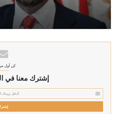
منذ 12 ساعة
السباق البيت الأبيض.. رياح تدفع شراع فانس لكن الوقت 
منذ 14 ساعة
اليمن.. الحوثيون يعلنون قصف “صحن الجنّ” بعدد كبير من
كن أول من
منذ 14 ساعة
تسريبات الكابينيت: إسرائيل لم توافق على خارطة طريق 
إشترك معنا في الن
أدخل
بريدك
منذ 15 ساعة
الإلكتروني
في رسالة بعد “اتفاق مكة المشترك”.. رضائي: الاتفاق الور