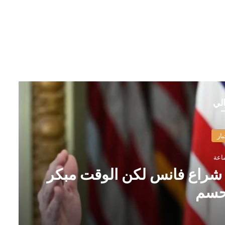
الي
بار
فع شراع فانس لكن الوقت مبكر
حسم