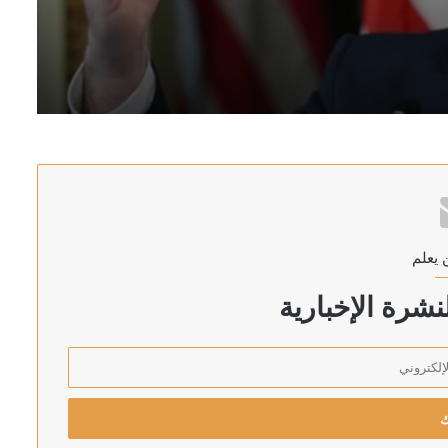
مبكر على الحسم
 الصواريخ والطائرات المسيرة
 يعلم
غزة وحماس وافقت على نزع السلاح لتقييد الهجمات
شرة الإخبارية
قي مع تركيا وباكستان لن يجلب الأمن للسعودية