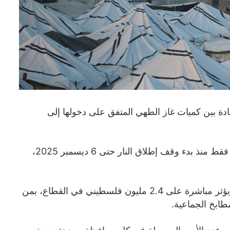
دة بين كميات غاز الطهي المتفق على دخولها إلى
وأشار المكتب في بيان رسمي أنه دخل القطاع 104 شاحنات فقط منذ بدء وقف إطلاق النار حتى 6 ديسمبر 2025،
وبين أن النسبة الفعلية لا تتجاوز 16% من الاحتياج المقرر، ما يؤثر مباشرة على 2.4 مليون فلسطيني في القطاع، بمن
ابخ الجماعية.