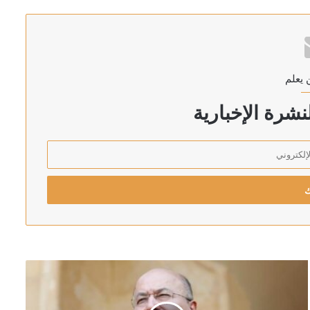
ريق لعدوان محتمل على هافانا
 يعلم
على نزع سلاح “حزب الله”
شرة الإخبارية