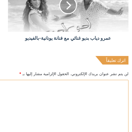
منذ ساعتين
الجيش اليمني يرد على هجمات معسكرات مأرب
منذ 3 ساعات
عمرو دياب بديو غنائي مع فنانة يونانية-بالفيديو
“الصادقون”: أطراف خارجية توسلت بالعراق لضمان عدم ال
اترك تعليقاً
منذ 3 ساعات
اليمن.. مجلس الدفاع الوطني يقر الرد الحازم على هجمات 
لن يتم نشر عنوان بريدك الإلكتروني.
الحقول الإلزامية مشار إليها بـ
*
ا
ل
ت
ع
ل
ي