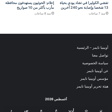
تفشي الكوليرا في تشاد يودي بحياة
إعلام: الحوثيون يستهدفون محافظة
13 شخصا وإصابة نحو 240 آخرين
مأرب بأكثر من 10 صواريخ
منذ 7 ساعات
منذ 8 ساعات
أوبينيا تايمز – الرئيسية
تواصل معنا
سياسة الخصوصية
عن أوبينيا تايمز
مؤسس أوبينيا تايمز
هيئة تحرير أوبينيا تايمز
أغسطس 2026
ن
ث
أرب
خ
ج
س
د