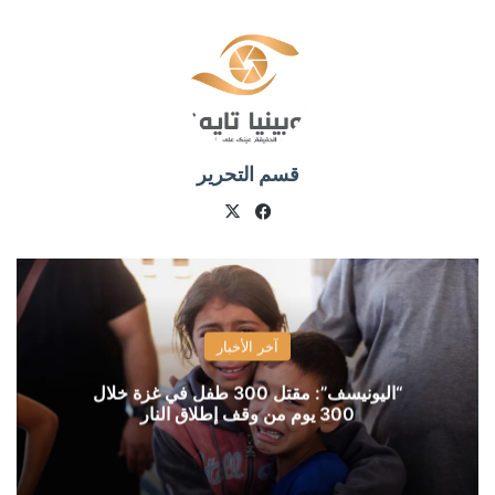
قسم التحرير
X
فيسبوك
آخر الأخبار
“اليونيسف”: مقتل 300 طفل في غزة خلال
300 يوم من وقف إطلاق النار