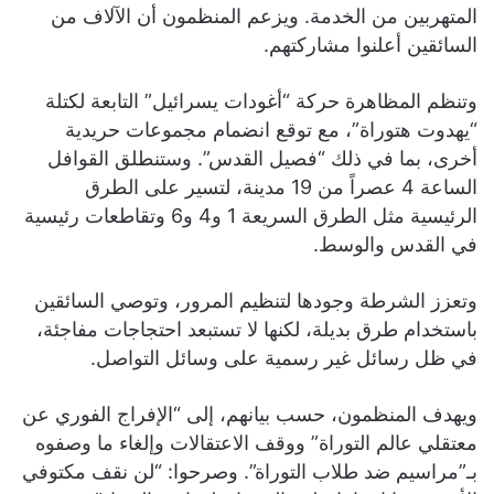
المتهربين من الخدمة. ويزعم المنظمون أن الآلاف من
السائقين أعلنوا مشاركتهم.
وتنظم المظاهرة حركة “أغودات يسرائيل” التابعة لكتلة
“يهدوت هتوراة”، مع توقع انضمام مجموعات حريدية
أخرى، بما في ذلك “فصيل القدس”. وستنطلق القوافل
الساعة 4 عصراً من 19 مدينة، لتسير على الطرق
الرئيسية مثل الطرق السريعة 1 و4 و6 وتقاطعات رئيسية
في القدس والوسط.
وتعزز الشرطة وجودها لتنظيم المرور، وتوصي السائقين
باستخدام طرق بديلة، لكنها لا تستبعد احتجاجات مفاجئة،
في ظل رسائل غير رسمية على وسائل التواصل.
ويهدف المنظمون، حسب بيانهم، إلى “الإفراج الفوري عن
معتقلي عالم التوراة” ووقف الاعتقالات وإلغاء ما وصفوه
بـ”مراسيم ضد طلاب التوراة”. وصرحوا: “لن نقف مكتوفي