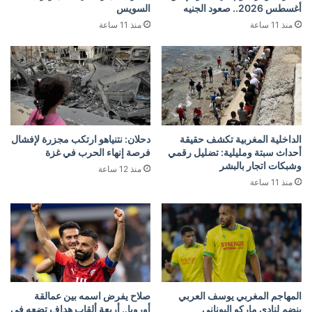
أغسطس 2026.. صعود الجنيه
السويس
منذ 11 ساعة
منذ 11 ساعة
الداخلية المغربية تكشف حقيقة
دحلان: نتنياهو ارتكب مجزرة لإفشال
أحداث سبتة ومليلية: تضليل رقمي
فرصة إنهاء الحرب في غزة
وشبكات اتجار بالبشر
منذ 12 ساعة
منذ 11 ساعة
المهاجم المغربي يوسف العربي
صلاح يفرض اسمه بين عمالقة
ينضم لنادي ماركو اليوناني
أوروبا.. أربعة ألقاب هداف تضعه في