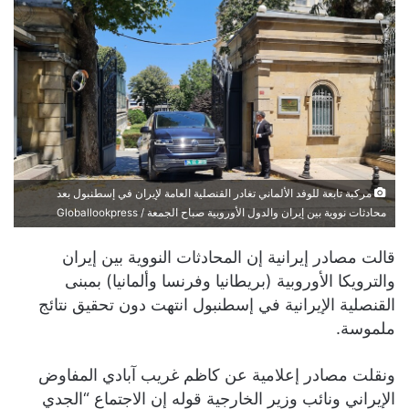
مركبة تابعة للوفد الألماني تغادر القنصلية العامة لإيران في إسطنبول بعد
محادثات نووية بين إيران والدول الأوروبية صباح الجمعة / Globallookpress
قالت مصادر إيرانية إن المحادثات النووية بين إيران
والترويكا الأوروبية (بريطانيا وفرنسا وألمانيا) بمبنى
القنصلية الإيرانية في إسطنبول انتهت دون تحقيق نتائج
ملموسة.
ونقلت مصادر إعلامية عن كاظم غريب آبادي المفاوض
الإيراني ونائب وزير الخارجية قوله إن الاجتماع “الجدي