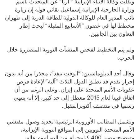
ونقلت وكالة الأنباء الإيرانية ” ارنا” عن المتحدث باسم
وزارة الخارجية الإيرانية إسماعيل بقائي قوله إن زيارة
نائب المدير العام للوكالة الدولية للطاقة الذرية إلى طهران
مخطط لها في غضون “الأسابيع المقبلة” لبحث إطار
التعاون بين الجانبين.
ولم يتم التخطيط لفحص المنشآت النووية المتضررة خلال
الحرب.
وقال أحد الدبلوماسيين: “الوقت ينفد”، محذرا من أنه بدون
إحراز تقدم قد تطلق الدول الثلاث “آلية” لإعادة فرض
عقوبات الأمم المتحدة على إيران. وعلى الرغم من أن
اتفاق فيينا لعام 2015 معطل إلى حد كبير، إلا أنه ينتهي
رسميا في منتصف أكتوبرالمقبل.
وتشمل المطالب الأوروبية الرئيسية تجديد وصول مفتشي
الأمم المتحدة النوويين إلى المواقع النووية الإيرانية،
وتوضيح مصير 400 كيلوجرام من اليورانيوم عالي