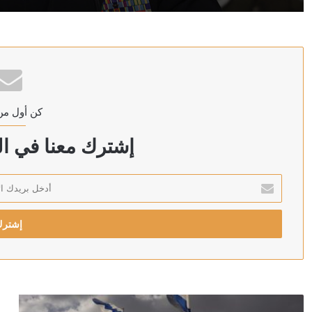
منذ ساعتين
إيران تحمل الولايات المتحدة وشركاءها مسؤولية العواقب
كن أول من
منذ ساعتين
نتنياهو يوجه سلاح الجو للرد على “خرق” حزب الله لوقف إط
إشترك معنا في الن
أدخل
بريدك
منذ 3 ساعات
الإلكتروني
“رويترز”: الحوثيون يدرسون فرض رسوم على جميع السفن ا
منذ 3 ساعات
التلفزيون الإيراني: استهداف أمريكي لموقع حدودي في أذرب