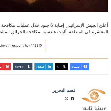
أعلن الجيش الإسرائيلي إصابة 6 جنود خ
المنتشرة في المنطقة بآليات هندسية لمكافحة الحرائق المشت
فيسبوك
X
لينكدإن
بي
قسم التحرير
X
فيسبوك