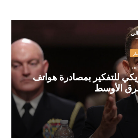
الي
بار
تين
يكي للتفكير بمصادرة هواتف
رق الأوسط
تف جنوده في الشرق الأوسط