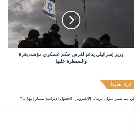
منذ 3 ساعات
الحلبوسي يدين الاعتداء على مواقع أمنية عراقية ويدعو إل
منذ 3 ساعات
وزير إسرائيلي يدعو لفرض حكم عسكري مؤقت بغزة
سرايا “أولياء الدم” العراقية تطالب بحصر سلاح الحكومة ب
والسيطرة عليها
اترك تعليقاً
منذ 3 ساعات
محامون لبنانيون يقدمون بلاغا ضد أنطوان صحناوي بتهمة ا
لن يتم نشر عنوان بريدك الإلكتروني.
الحقول الإلزامية مشار إليها بـ
*
ا
ل
ت
ع