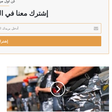
كن أول من
منذ ساعتين
توغلات وقصف وتفجيرات إسرائيلية تستهدف بلدات جنوب ل
إشترك معنا في الن
أدخل
بريدك
منذ 3 ساعات
الإلكتروني
سموتريتش: فكرت بالاستقالة بعد 7 أكتوبر لكنني لم أجد سببا يبرر ذلك
منذ 3 ساعات
“رويترز”: الدعم الأمريكي لإسرائيل يواجه فقد تأييد الديمقر
منذ 4 ساعات
نتنياهو يتحدى ممداني في نيويورك