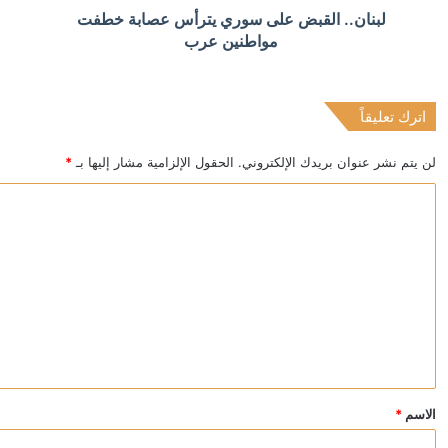
منذ 4 ساعات
لبنان.. القبض على سوري يترأس عصابة خطفت
السلطات اليونانية تعتقل أربعة إسرائيليين وأربعة أجانب 
مواطنين عرب
اترك تعليقاً
منذ 4 ساعات
مسؤول إيراني لـ”رويترز”: طهران استبعدت مقترح عمان بش
لن يتم نشر عنوان بريدك الإلكتروني.
الحقول الإلزامية مشار إليها بـ
*
ا
ل
ت
ع
ل
ي
ق
*
الاسم
*