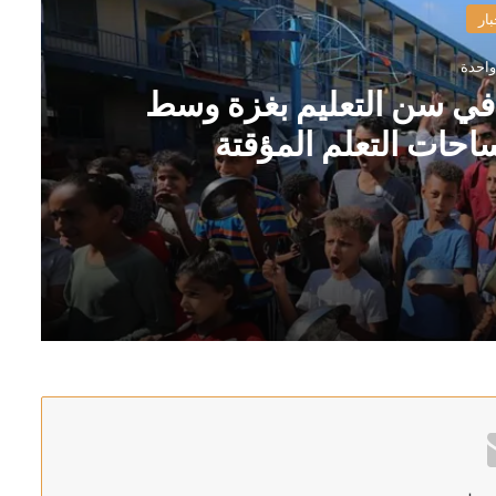
بار
واحدة
7 ألف طفل في سن التعليم بغزة وسط
حات التعلم المؤقتة
لبترولية بالسعودية