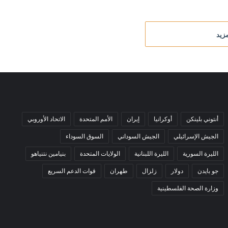
زيد
أنتوني بلينكن
أوكرانيا
إيران
الأمم المتحدة
الاتحاد الأوروبي
الجيش الإسرائيلي
الجيش السوداني
السوق السوداء
الليرة السورية
الليرة اللبنانية
الولايات المتحدة
بنيامين نتنياهو
جو بايدن
دولار
زلزال
طهران
قوات الدعم السريع
وزارة الصحة الفلسطينية