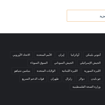
زيد
أنتوني بلينكن
أوكرانيا
إيران
الأمم المتحدة
الاتحاد الأوروبي
الجيش الإسرائيلي
الجيش السوداني
السوق السوداء
الليرة السورية
الليرة اللبنانية
الولايات المتحدة
بنيامين نتنياهو
جو بايدن
دولار
زلزال
طهران
قوات الدعم السريع
وزارة الصحة الفلسطينية