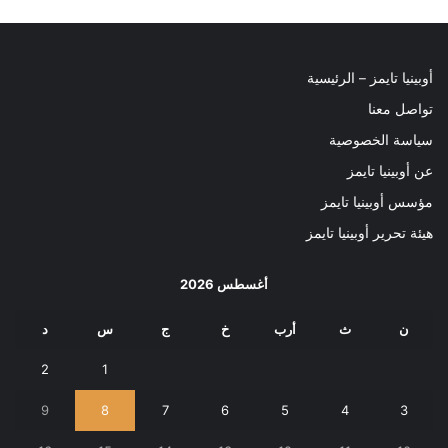
أوبينيا تايمز – الرئيسية
تواصل معنا
سياسة الخصوصية
عن أوبينيا تايمز
مؤسس أوبينيا تايمز
هيئة تحرير أوبينيا تايمز
أغسطس 2026
ن
ث
أرب
خ
ج
س
د
2
1
9
8
7
6
5
4
3