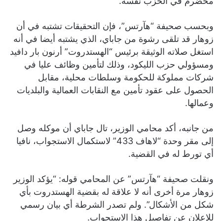
مخضرم في الحزب نفسه.
وبحسب صحيفة “هآرتس”، فإن التحقيقات تشتبه في أن
زوهار قد تلقى رشوة من جاباي، الذي يشتبه أيضا في أنه
استغل صلاته الوثيقة برئيس “الهستدروت” أرنون بار دافيد
ومسؤولي حزب الليكود، وذلك لتأمين وظائف عليا في
شركات مملوكة للحكومة وسلطات محلية، مقابل
الحصول على عقود تأمين مع النقابات العمالية والبلديات
وعمالها.
من جانبه، أكد محامي الوزير، تال جاباي أن موكله وصل
إلى مقر وحدة “لاهاف 433” لاستكمال الاستجواب، نافيا
أي تورط له في القضية.
ونقلت صحيفة “هآرتس” عن المحامي قوله: “يؤكد الوزير
زوهار مرة أخرى أنه لا علاقة له بقضية الهستدروت بأي
شكل من الأشكال”. ولم تصدر الشرطة أي بيان رسمي
للإعلان عن تفاصيل هذا الاستجواب.