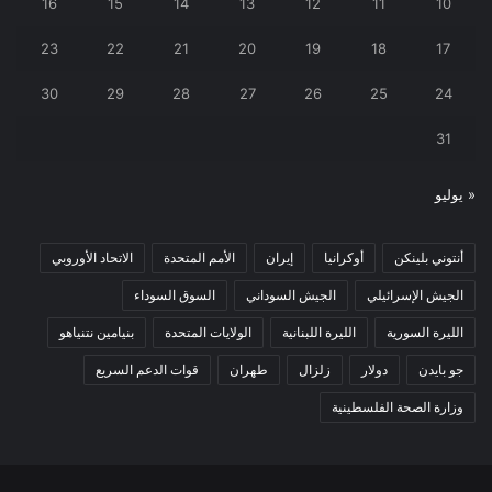
16
15
14
13
12
11
10
23
22
21
20
19
18
17
30
29
28
27
26
25
24
31
« يوليو
أنتوني بلينكن
أوكرانيا
إيران
الأمم المتحدة
الاتحاد الأوروبي
الجيش الإسرائيلي
الجيش السوداني
السوق السوداء
الليرة السورية
الليرة اللبنانية
الولايات المتحدة
بنيامين نتنياهو
جو بايدن
دولار
زلزال
طهران
قوات الدعم السريع
وزارة الصحة الفلسطينية