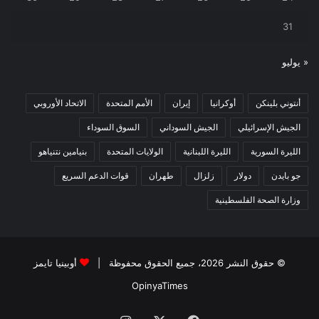
31
« يوليو
أنتوني بلينكن
أوكرانيا
إيران
الأمم المتحدة
الاتحاد الأوروبي
الجيش الإسرائيلي
الجيش السوداني
السوق السوداء
الليرة السورية
الليرة اللبنانية
الولايات المتحدة
بنيامين نتنياهو
جو بايدن
دولار
زلزال
طهران
قوات الدعم السريع
وزارة الصحة الفلسطينية
© حقوق النشر 2026، جميع الحقوق محفوظة |
أوبينيا تايمز
OpinyaTimes