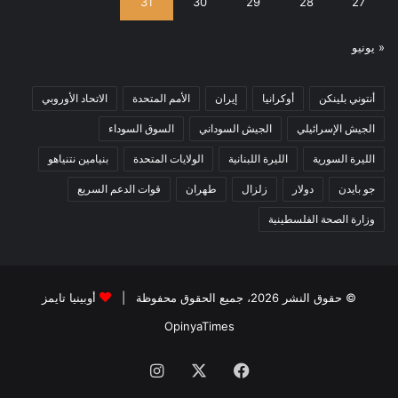
31
30
29
28
27
« يونيو
أنتوني بلينكن
أوكرانيا
إيران
الأمم المتحدة
الاتحاد الأوروبي
الجيش الإسرائيلي
الجيش السوداني
السوق السوداء
الليرة السورية
الليرة اللبنانية
الولايات المتحدة
بنيامين نتنياهو
جو بايدن
دولار
زلزال
طهران
قوات الدعم السريع
وزارة الصحة الفلسطينية
© حقوق النشر 2026، جميع الحقوق محفوظة |
أوبينيا تايمز
OpinyaTimes
فيسبوك
X
انستقرام