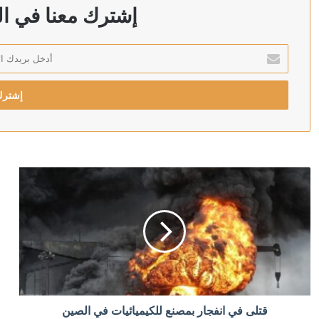
الكويت تخصص 2.5 مليون دولار لدعم الاستجابة الإنسانية في سوريا
إشترك معنا في الن
أدخل
بريدك
منذ 3 ساعات
الإلكتروني
ترامب يحذر: قد أكون آخر رئيس جمهوري
منذ 4 ساعات
“بوليتيكو”: نتائج الانتخابات في شرق ألمانيا قد تحسم مس
منذ 4 ساعات
إصابة عسكري لبناني باستهداف إسرائيلي لبلدة المنصوري 
منذ 4 ساعات
قتلى في انفجار بمصنع للكيميائيات في الصين