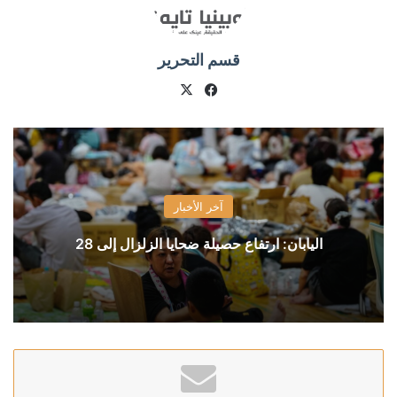
قسم التحرير
X
فيسبوك
آخر الأخبار
اليابان: ارتفاع حصيلة ضحايا الزلزال إلى 28