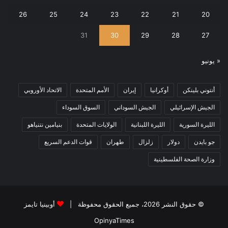
26
25
24
23
22
21
20
31
30
29
28
27
« يونيو
أنتوني بلينكن
أوكرانيا
إيران
الأمم المتحدة
الاتحاد الأوروبي
الجيش الإسرائيلي
الجيش السوداني
السوق السوداء
الليرة السورية
الليرة اللبنانية
الولايات المتحدة
بنيامين نتنياهو
جو بايدن
دولار
زلزال
طهران
قوات الدعم السريع
وزارة الصحة الفلسطينية
© حقوق النشر 2026، جميع الحقوق محفوظة |
أوبينيا تايمز
OpinyaTimes