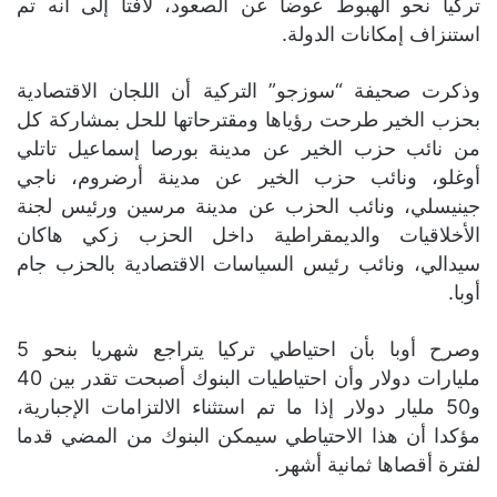
تركيا نحو الهبوط عوضا عن الصعود، لافتا إلى أنه تم
استنزاف إمكانات الدولة.
وذكرت صحيفة “سوزجو” التركية أن اللجان الاقتصادية
بحزب الخير طرحت رؤياها ومقترحاتها للحل بمشاركة كل
من نائب حزب الخير عن مدينة بورصا إسماعيل تاتلي
أوغلو، ونائب حزب الخير عن مدينة أرضروم، ناجي
جينيسلي، ونائب الحزب عن مدينة مرسين ورئيس لجنة
الأخلاقيات والديمقراطية داخل الحزب زكي هاكان
سيدالي، ونائب رئيس السياسات الاقتصادية بالحزب جام
أوبا.
وصرح أوبا بأن احتياطي تركيا يتراجع شهريا بنحو 5
مليارات دولار وأن احتياطيات البنوك أصبحت تقدر بين 40
و50 مليار دولار إذا ما تم استثناء الالتزامات الإجبارية،
مؤكدا أن هذا الاحتياطي سيمكن البنوك من المضي قدما
لفترة أقصاها ثمانية أشهر.