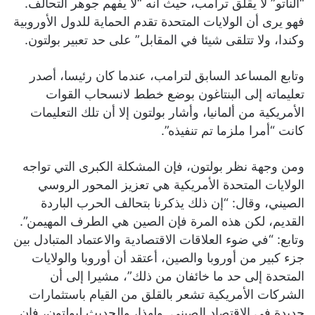
“الناتو” لا يقلق ترامب، حيث أنه “لا يفهم جوهر التحالف.
فهو يرى أن الولايات المتحدة تقدم الحماية للدول الأوروبية
وكندا، ولا تتلقى شيئا في المقابل” على حد تعبير بولتون.
وتابع المساعد السابق لترامب، عندما كان رئيسا، أصدر
تعليماته إلى البنتاغون بوضع خطط لانسحاب القوات
الأمريكية من ألمانيا، وأشار بولتون إلا أن تلك التعليمات
كانت “أمرا ملزما تم تنفيذه”.
ومن وجهة نظر بولتون، فإن المشكلة الكبرى التي تواجه
الولايات المتحدة الأمريكية هي تعزيز المحور الروسي
الصيني، وقال: “إن ذلك يذكرنا بتحالف الحرب الباردة
القديم، لكن هذه المرة فإن الصين هي الطرف المهيمن”.
وتابع: “في ضوء العلاقات الاقتصادية والاعتماد المتبادل بين
جزء كبير من أوروبا والصين، أعتقد أن أوروبا والولايات
المتحدة إلى حد ما خائفان من ذلك”، مشيرا إلى أن
الشركات الأمريكية تشعر بالقلق من القيام باستثمارات
جديدة في الاقتصاد الصيني. ولهذا، والحديث لبولتون، فإن