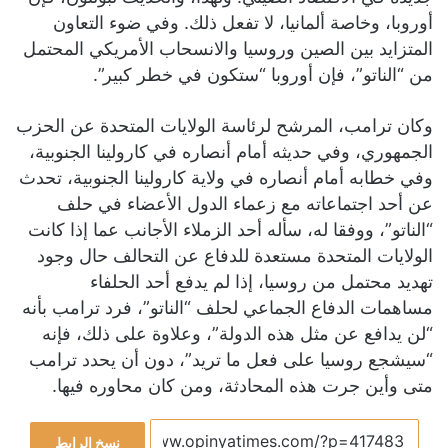
أوروبا، وخاصة ألمانيا، لا تفعل ذلك. وفي ضوء التعاون
المتزايد بين الصين وروسيا والانسحاب الأمريكي المحتمل
من “الناتو”، فإن أوروبا “ستكون في خطر كبير”.
وكان ترامب، المرشح لرئاسة الولايات المتحدة عن الحزب
الجمهوري، وفي حديثه أمام أنصاره في كارولينا الجنوبية،
وفي خطابه أمام أنصاره في ولاية كارولينا الجنوبية، تحدث
عن أحد اجتماعاته مع زعماء الدول الأعضاء في حلف
“الناتو”، ووفقا له، سأله أحد الزملاء الأجانب عما إذا كانت
الولايات المتحدة مستعدة للدفاع عن التحالف حال وجود
تهديد محتمل من روسيا، إذا لم يدفع أحد الحلفاء
مساهمات الدفاع الجماعي لحلف “الناتو”، فرد ترامب بأنه
“لن يدافع عن مثل هذه الدولة”، وعلاوة على ذلك، فإنه
“سيشجع روسيا على فعل ما تريد”، دون أن يحدد ترامب
متى وأين جرت هذه المحادثة، ومن كان محاوره فيها.
نسخ الرابط