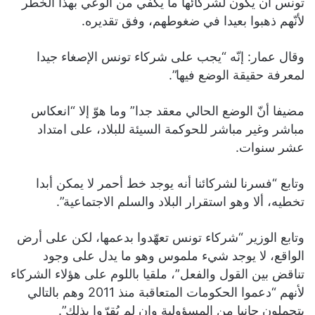
تونس أن يكون لشركائها ما يكفي من الوعي بهذا الخطر
لأنّهم ذهبوا بعيدا في ضغوطهم، وفق تقديره.
وقال عمار: إنّه “يجب على شركاء تونس الإصغاء جيدا
لمعرفة حقيقة الوضع فيها”.
مضيفا أنّ الوضع الحالي معقد جدا” وما هوّ إلا “انعكاس
مباشر وغير مباشر للحوكمة السيئة للبلاد، على امتداد
عشر سنوات.
وتابع “فسرنا لشركائنا أنه يوجد خط أحمر لا يمكن أبدا
تخطيه، ألا وهو استقرار البلاد والسلم الاجتماعية”.
وتابع الوزير “شركاء تونس تعهّدوا بدعمها، لكن على أرض
الواقع، لا يوجد شيء ملموس وهو ما يدل على وجود
تناقض بين القول والفعل”، ملقيا باللوم على هؤلاء الشركاء
لأنهم “دعموا الحكومات المتعاقبة منذ 2011 وهم بالتالي
يتحملون جانبا من المسؤولية وإن لم يُقرّوا بذلك”.