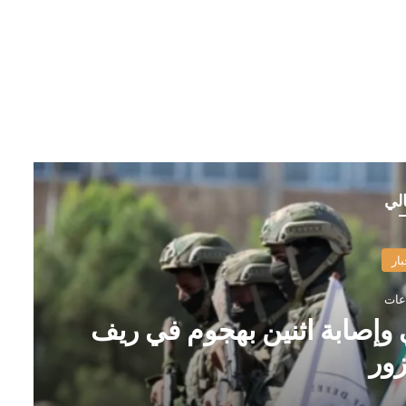
الي
بار
إصابة اثنين بهجوم في ريف
زور