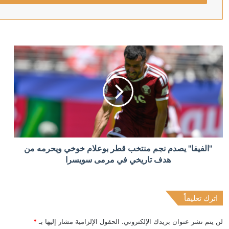
منذ 6 ساعات
“اليونيسف” توقف موظفا رفيعا بتهمة التجسس لصالح إسرا
منذ 6 ساعات
الخارجية الأمريكية تخصص مليار دولار لدعم إدارة رئيس كول
منذ 6 ساعات
"الفيفا" يصدم نجم منتخب قطر بوعلام خوخي ويحرمه من
مندوب كوبا لدى الأمم المتحدة: الولايات المتحدة تمهد الط
هدف تاريخي في مرمى سويسرا
اترك تعليقاً
منذ 6 ساعات
لبنان وإسرائيل يتفقان على قائمة دول مختصرة للإشراف 
لن يتم نشر عنوان بريدك الإلكتروني.
الحقول الإلزامية مشار إليها بـ
*