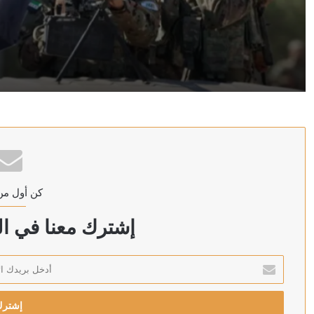
منذ 4 ساعات
مقتل عنصر من الجيش السوري وإصابة اثنين بهجوم في ريف
منذ 5 ساعات
اللجان المدنية بشمال كردفان تتهم الجيش بقصف “المزروب
كن أول من
منذ 5 ساعات
حفل شيرين في الساحل الشمالي.. عودة قوية بحضور جماه
إشترك معنا في الن
أدخل
بريدك
منذ 6 ساعات
الإلكتروني
بزشكيان يتعهد بالصمود ويعلن: لن أستقيل مهما حدث