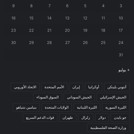
9
8
7
6
5
4
3
16
15
14
13
12
11
10
23
22
21
20
19
18
17
30
29
28
27
26
25
24
31
« يوليو
أنتوني بلينكن
أوكرانيا
إيران
الأمم المتحدة
الاتحاد الأوروبي
الجيش الإسرائيلي
الجيش السوداني
السوق السوداء
الليرة السورية
الليرة اللبنانية
الولايات المتحدة
بنيامين نتنياهو
جو بايدن
دولار
زلزال
طهران
قوات الدعم السريع
وزارة الصحة الفلسطينية