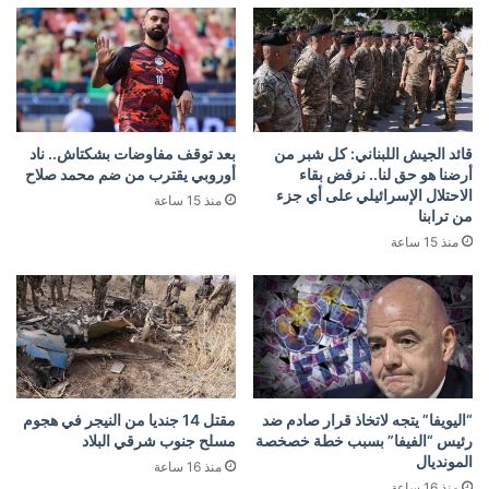
قائد الجيش اللبناني: كل شبر من
بعد توقف مفاوضات بشكتاش.. ناد
أرضنا هو حق لنا.. نرفض بقاء
أوروبي يقترب من ضم محمد صلاح
الاحتلال الإسرائيلي على أي جزء
منذ 15 ساعة
من ترابنا
منذ 15 ساعة
“اليويفا” يتجه لاتخاذ قرار صادم ضد
مقتل 14 جنديا من النيجر في هجوم
رئيس “الفيفا” بسبب خطة خصخصة
مسلح جنوب شرقي البلاد
المونديال
منذ 16 ساعة
منذ 16 ساعة