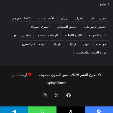
« يوليو
أنتوني بلينكن
أوكرانيا
إيران
الأمم المتحدة
الاتحاد الأوروبي
الجيش الإسرائيلي
الجيش السوداني
السوق السوداء
الليرة السورية
الليرة اللبنانية
الولايات المتحدة
بنيامين نتنياهو
جو بايدن
دولار
زلزال
طهران
قوات الدعم السريع
وزارة الصحة الفلسطينية
© حقوق النشر 2026، جميع الحقوق محفوظة |
أوبينيا تايمز
OpinyaTimes
فيسبوك
X
انستقرام