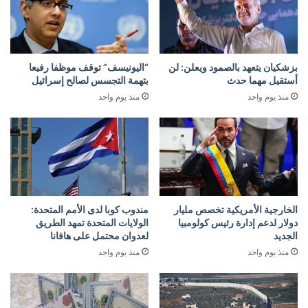
بزشكيان يتعهد بالصمود ويعلن: لن
“اليونيسف” توقف موظفا رفيعا
أستقيل مهما حدث
بتهمة التجسس لصالح إسرائيل
منذ يوم واحد
منذ يوم واحد
الخارجية الأمريكية تخصص مليار
مندوب كوبا لدى الأمم المتحدة:
دولار لدعم إدارة رئيس كولومبيا
الولايات المتحدة تمهد الطريق
الجديد
لعدوان محتمل على هافانا
منذ يوم واحد
منذ يوم واحد