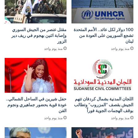
100 دولار لكل عائد.. الأمم المتحدة
مقتل عنصر من الجيش السوري
تشجع السوريين على العودة من
وإصابة اثنين بهجوم في ريف دير
لبنان
الزور
منذ يوم واحد
منذ يوم واحد
اللجان المدنية بشمال كردفان تتهم
حفل شيرين في الساحل الشمالي..
الجيش بقصف “المزروب” وتطالب
عودة قوية بحضور جماهيري ونجوم
بوقف الهجمات الجوية فوراً
الفن
منذ يوم واحد
منذ يوم واحد