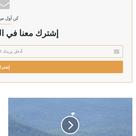
كن أول من
منذ 19 ساعة
“أدنوك” تعلن تعرض سفينة لها للاستهداف في مضيق هرمز وال
إشترك معنا في الن
أدخل
بريدك
منذ 20 ساعة
الإلكتروني
إعلام إيراني: اندلاع حريق في سفينة أخرى بمضيق هرمز
منذ 20 ساعة
100 دولار لكل عائد.. الأمم المتحدة تشجع السوريين على العودة من لبنان
منذ 20 ساعة
مقتل عنصر من الجيش السوري وإصابة اثنين بهجوم في ريف