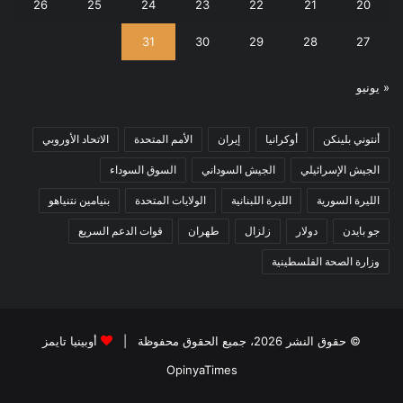
26
25
24
23
22
21
20
31
30
29
28
27
« يونيو
أنتوني بلينكن
أوكرانيا
إيران
الأمم المتحدة
الاتحاد الأوروبي
الجيش الإسرائيلي
الجيش السوداني
السوق السوداء
الليرة السورية
الليرة اللبنانية
الولايات المتحدة
بنيامين نتنياهو
جو بايدن
دولار
زلزال
طهران
قوات الدعم السريع
وزارة الصحة الفلسطينية
© حقوق النشر 2026، جميع الحقوق محفوظة |
أوبينيا تايمز
OpinyaTimes