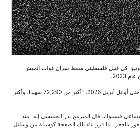
لتوثيق كل قتيل فلسطيني سقط بنيران قوات الجيش
وقد راح ضحية الحرب وفقا لبيانات وزارة الصحة الفلسطينية حتى أوائل أبريل 2026، “أكثر من 72,290 شهيدا، وأكثر
ماعي فيسبوك، قال المبرمج بدر الخميسي إنه “منذ
دة في قطاع غزة في 7 أكتوبر 2023، ينتابه شعور بالعجز، لذا قرر بناء تلك الصفحة كوسيلة من وسائل