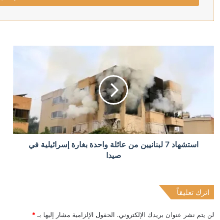
منذ 12 ساعة
أول تعليق من السيسي على استهداف سفينتي دمياط.. تح
منذ 15 ساعة
تحقيق يكشف: الهند أرسلت 2596 شحنة من الأسلحة لجيش الاحتلال خلال حرب غزة
منذ 15 ساعة
استشهاد 7 لبنانيين من عائلة واحدة بغارة إسرائيلية في
جبريل الرجوب: يجب إجراء الانتخابات الرئاسة أولا والتو
صيدا
اترك تعليقاً
منذ 16 ساعة
ترامب يواجه معركة قضائية بسبب طلاء مبنى تاريخي قرب 
لن يتم نشر عنوان بريدك الإلكتروني.
الحقول الإلزامية مشار إليها بـ
*