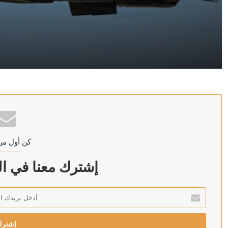
منذ 12 ساعة
14 يومًا من النيران.. واشنطن تخطط لشل ترسانة إيران الصاروخية
منذ 12 ساعة
إيران في قلب الخلاف.. فانس ونتنياهو يعيدان ضبط العلاقة
كن أول من
منذ 12 ساعة
وارسو تتهم روسيا.. صاروخ «كروز» في بولندا يختبر جاهزية
إشترك معنا في الن
أدخل
بريدك
منذ 12 ساعة
الإلكتروني
حادث العين السخنة في مصر.. سيدة تصيب 17 شخصا داخل قرية سياحية