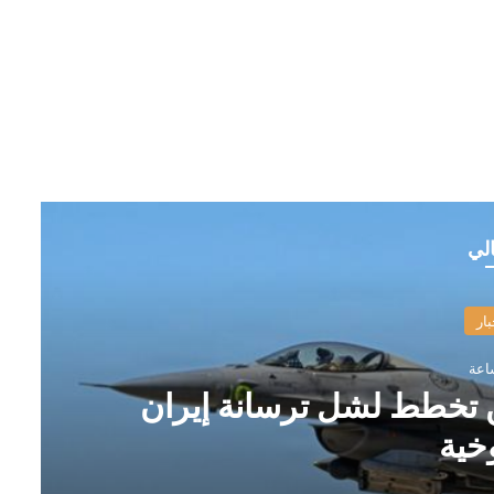
الي
بار
نطن تخطط لشل ترسانة إيران
خية