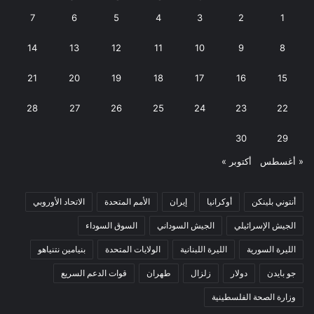
7
6
5
4
3
2
1
14
13
12
11
10
9
8
21
20
19
18
17
16
15
28
27
26
25
24
23
22
30
29
« أغسطس
أكتوبر »
أنتوني بلينكن
أوكرانيا
إيران
الأمم المتحدة
الاتحاد الأوروبي
الجيش الإسرائيلي
الجيش السوداني
السوق السوداء
الليرة السورية
الليرة اللبنانية
الولايات المتحدة
بنيامين نتنياهو
جو بايدن
دولار
زلزال
طهران
قوات الدعم السريع
وزارة الصحة الفلسطينية