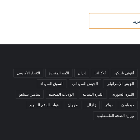
زيد
أنتوني بلينكن
أوكرانيا
إيران
الأمم المتحدة
الاتحاد الأوروبي
الجيش الإسرائيلي
الجيش السوداني
السوق السوداء
الليرة السورية
الليرة اللبنانية
الولايات المتحدة
بنيامين نتنياهو
جو بايدن
دولار
زلزال
طهران
قوات الدعم السريع
وزارة الصحة الفلسطينية