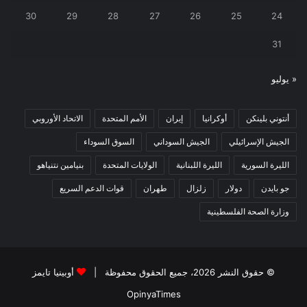
30
29
28
27
26
25
24
31
« يوليو
أنتوني بلينكن
أوكرانيا
إيران
الأمم المتحدة
الاتحاد الأوروبي
الجيش الإسرائيلي
الجيش السوداني
السوق السوداء
الليرة السورية
الليرة اللبنانية
الولايات المتحدة
بنيامين نتنياهو
جو بايدن
دولار
زلزال
طهران
قوات الدعم السريع
وزارة الصحة الفلسطينية
© حقوق النشر 2026، جميع الحقوق محفوظة |
أوبينيا تايمز
OpinyaTimes