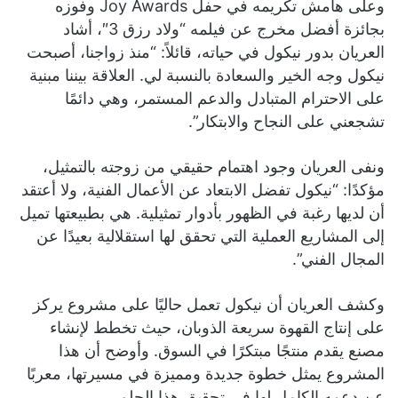
وعلى هامش تكريمه في حفل Joy Awards وفوزه
بجائزة أفضل مخرج عن فيلمه “ولاد رزق 3″، أشاد
العريان بدور نيكول في حياته، قائلاً: “منذ زواجنا، أصبحت
نيكول وجه الخير والسعادة بالنسبة لي. العلاقة بيننا مبنية
على الاحترام المتبادل والدعم المستمر، وهي دائمًا
تشجعني على النجاح والابتكار”.
ونفى العريان وجود اهتمام حقيقي من زوجته بالتمثيل،
مؤكدًا: “نيكول تفضل الابتعاد عن الأعمال الفنية، ولا أعتقد
أن لديها رغبة في الظهور بأدوار تمثيلية. هي بطبيعتها تميل
إلى المشاريع العملية التي تحقق لها استقلالية بعيدًا عن
المجال الفني”.
وكشف العريان أن نيكول تعمل حاليًا على مشروع يركز
على إنتاج القهوة سريعة الذوبان، حيث تخطط لإنشاء
مصنع يقدم منتجًا مبتكرًا في السوق. وأوضح أن هذا
المشروع يمثل خطوة جديدة ومميزة في مسيرتها، معربًا
عن دعمه الكامل لها في تحقيق هذا الحلم.