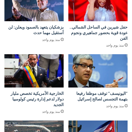
حفل شيرين في الساحل الشمالي..
بزشكيان يتعهد بالصمود ويعلن: لن
عودة قوية بحضور جماهيري ونجوم
أستقيل مهما حدث
الفن
منذ يوم واحد
منذ يوم واحد
“اليونيسف” توقف موظفا رفيعا
الخارجية الأمريكية تخصص مليار
بتهمة التجسس لصالح إسرائيل
دولار لدعم إدارة رئيس كولومبيا
الجديد
منذ يوم واحد
منذ يوم واحد