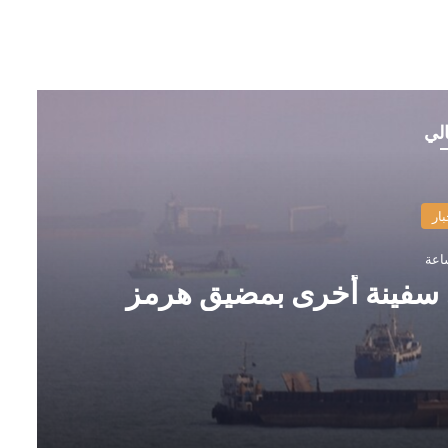
الي
بار
في سفينة أخرى بمضيق هرمز