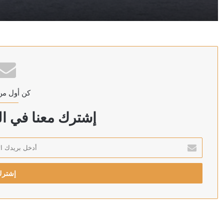
إعلام إيراني: اندلاع حريق في سفينة أخرى بمضيق هرمز
منذ 18 ساعة
100 دولار لكل عائد.. الأمم المتحدة تشجع السوريين على العودة من لبنان
كن أول من
منذ 18 ساعة
مقتل عنصر من الجيش السوري وإصابة اثنين بهجوم في ريف
إشترك معنا في الن
أدخل
بريدك
منذ 19 ساعة
الإلكتروني
اللجان المدنية بشمال كردفان تتهم الجيش بقصف “المزروب
منذ 19 ساعة
حفل شيرين في الساحل الشمالي.. عودة قوية بحضور جماه