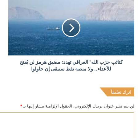
منذ 20 ساعة
بزشكيان يتعهد بالصمود ويعلن: لن أستقيل مهما حدث
منذ 20 ساعة
كتائب حزب الله" العراقي تهدد: مضيق هرمز لن يُفتح
“اليونيسف” توقف موظفا رفيعا بتهمة التجسس لصالح إسرا
للأعداء.. ولا منصة نفط ستبقى إن حاولوا
اترك تعليقاً
منذ 20 ساعة
الخارجية الأمريكية تخصص مليار دولار لدعم إدارة رئيس كول
لن يتم نشر عنوان بريدك الإلكتروني.
الحقول الإلزامية مشار إليها بـ
*
ا
ل
ت