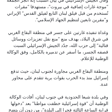
وقال الجيش الإسرائيلي في بيان السبت إنه أنجز الجمعة
“موجة غارات إضافية في بيروت”، مستهدفا “مقرات
تُستخدم من قبل فيلق لبنان التابع لفيلق القدس” الإيراني
و”مقرين تابعين لتنظيم الجهاد الإسلامي”.
وغداة تنفيذه غارتين على جسر في منطقة البقاع الغربي
في شرق البلاد، بهدف منع “منع نقل تعزيزات ووسائل
قتالية” إلى حزب الله، جدّد الجيش الإسرائيلي السبت
قصفه الجسر، ما أسفر عن تدميره بالكامل، وفق الوكالة
الوطنية للإعلام.
ومنطقة البقاع الغربي مجاورة لجنوب لبنان، حيث تدفع
إسرائيل منذ بدء الحرب بقوات برية تتقدم على محاور
عدة.
وفي بلدة شبعا الحدودية في جنوب لبنان، أفادت الوكالة
الوطنية أن “قوة إسرائيلية خطفت مواطنا” بعد “دخولها
قرابة الساعة الثالثة فجرا إلى البلدة”، من دون أن يتضح