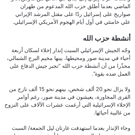
الماضي بعدما أطلق حزب الله المدعوم من طهران
صواريخ على إسرائيل ردّا على مقتل المرشد الإيراني
علي خامنئي في أول أيام الهجوم الأمريكي الإسرائيلي.
أنشطة حزب الله
وجّه الجيش الإسرائيلي السبت إنذار إخلاء لسكان أربعة
أحياء في مدينة صور ومحيطها، بينها مخيم البرج الشمالي،
محذّرا من أن أنشطة حزب الله “تجبر جيش الدفاع على
العمل ضده بقوة”.
ولا يزال نحو 20 ألف شخص، بينهم نحو 15 ألف نازح من
القرى المجاورة، يعيشون في مدينة صور، رغم أوامر
الإخلاء الإسرائيلية التي أرغمت عشرات الآلاف على النزوح
من غالبية أحيائها.
وجاء الإنذار بعدما استهدفت غارتان ليل الجمعة/ السبت