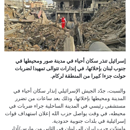
إسرائيل تنذر سكان أحياء في مدينة صور ومحيطها في
جنوب لبنان بإخلائها، في إنذارات تتوالى تمهيدا لضربات
حولت جزءا كبيرا من المنطقة لركام.
والسبت، جدّد الجيش الإسرائيلي إنذار سكان أحياء في
المدينة ومحيطها بإخلائها، وذلك بعد ساعات من تضرر
مستشفى رئيسي في المدينة الساحلية جراء ضربات في
محيطه، في وقت يواصل حزب الله إعلان استهداف قوات
إسرائيلية في بلدات جنوبية حدودية.
وامتدّت حرب إيران إلى لبنان في الثاني من مارس/آذار