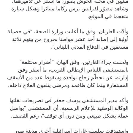
مبنيين في محلة الحوش بصور، ما أسفر عن تدميرهما،
وشاهد مصوّر لفرانس برس ركاما متناثرا وهيكل سيارة
متفحما في الموقع.
وأدّت الغارتان، وفق ما أعلنت وزارة الصحة، “في حصيلة
أولية إلى إصابة أحد عشر مواطنا بجروح من بينهم ثلاثة
مسعفين في الدفاع المدني اللبناني”.
ولحقت جراء الغارتين، وفق البيان، “أضرار مختلفة”
بالمستشفى اللبناني الإيطالي القريب، ما أسفر وفق
إدارته، عن تحطّم زجاج نوافذه وسقوط عدد من الأسقف
المستعارة بينما كان طاقمه ومرضى يتلقون العلاج داخله.
وأكد مدير المستشفى يوسف جعفر في تصريحات نقلتها
الوكالة الوطنية للإعلام الرسمية، أن المستشفى “يواصل
عمله بشكل طبيعي ومن دون أي توقف”، رغم القصف.
واستهدفت سلسلة غارات إسرائيلية أخرى مدينة صور