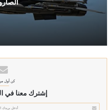
الصارو
منذ 3 ساعات
14 يومًا من النيران.. واشنطن تخطط لشل ترسانة إيران الصاروخية
منذ 3 ساعات
إيران في قلب الخلاف.. فانس ونتنياهو يعيدان ضبط العلاقة
كن أول من
منذ 3 ساعات
وارسو تتهم روسيا.. صاروخ «كروز» في بولندا يختبر جاهزية
إشترك معنا في الن
أدخل