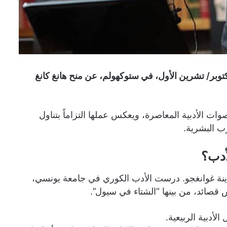
ت الأكاديمية الملكية السويدية للعلوم، اليوم الخميس 10 أكتوبر/ تشرين الأول، في ستوكهولم، عن منح هانغ كانغ
 عاماً، واحدة من أبرز الأصوات الأدبية المعاصرة، ويعكس عملها التزاماً بتناول
رب البشرية.
 الرسمي، ولدت هانغ كانغ في عام 1970 في مدينة غوانغجو. درست الأدب الكوري في جامعة يونسي،