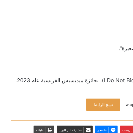
غيرة”.
فازت آخر أعمال هانغ كانغ، رواية “لا أقل وداعاً” (I Do Not Bid Farewell)، بجائزة ميديسيس الفرنسية عام 2023،
نسخ الرابط
نتيريست
ماسنجر
مشاركة عبر البريد
طباعة