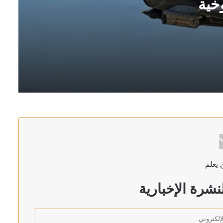
خية
 يعلم
 «الناتو»
شرة الإخبارية