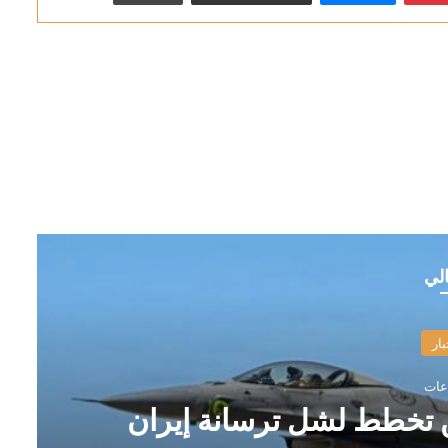
الي
بار
نطن تخطط لشل ترسانة إيران