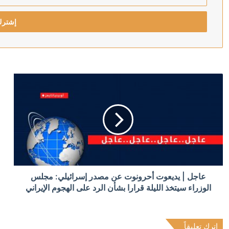
بريدك
منذ 3 ساعات
الإلكتروني
حادث العين السخنة في مصر.. سيدة تصيب 17 شخصا داخل قرية سياحية
منذ 3 ساعات
أول تعليق من السيسي على استهداف سفينتي دمياط.. تح
منذ 6 ساعات
تحقيق يكشف: الهند أرسلت 2596 شحنة من الأسلحة لجيش الاحتلال خلال حرب غزة
منذ 6 ساعات
عاجل | يديعوت أحرونوت عن مصدر إسرائيلي: مجلس
جبريل الرجوب: يجب إجراء الانتخابات الرئاسة أولا والتو
الوزراء سيتخذ الليلة قرارا بشأن الرد على الهجوم الإيراني
اترك تعليقاً
منذ 6 ساعات