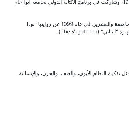
نشرت كانغ أول مجموعة قصصية بعنوان “يوسو” في عام 1995، وشاركت في برنامج الكتابة الدولي بجامعة أيوا عام
فازت بالعديد من الجوائز، من أبرزها جائزة الرواية الكورية الخامسة والعشرين في عام 1999 عن روايتها “بوذا
ثل تفكيك النظام الأبوي، والعنف، والحزن، والإنسانية،