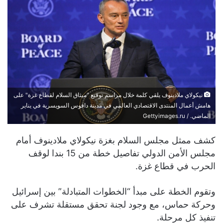
نيكولاي ملادينوف يلقي كلمة خلال مراسم توقيع "ميثاق السلام لقطاع غزة" على
هامش أعمال المنتدى الاقتصادي العالمي في مدينة دافوس السويسرية في يناير
الماضي. / Gettyimages.ru
كشف ممثل مجلس السلام بغزة نيكولاي ملادينوف أمام
مجلس الأمن الدولي تفاصيل خطة من 15 بندا لوقف
الحرب في قطاع غزة.
وتقوم الخطة على مبدأ “الخطوات المتبادلة” بين إسرائيل
وحركة حماس، مع وجود لجنة تحقق مستقلة تشرف على
تنفيذ كل مرحلة.