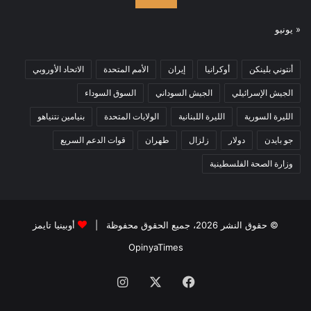
« يونيو
أنتوني بلينكن
أوكرانيا
إيران
الأمم المتحدة
الاتحاد الأوروبي
الجيش الإسرائيلي
الجيش السوداني
السوق السوداء
الليرة السورية
الليرة اللبنانية
الولايات المتحدة
بنيامين نتنياهو
جو بايدن
دولار
زلزال
طهران
قوات الدعم السريع
وزارة الصحة الفلسطينية
© حقوق النشر 2026، جميع الحقوق محفوظة |
أوبينيا تايمز
OpinyaTimes
فيسبوك
X
انستقرام