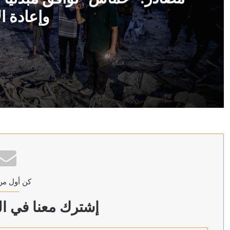
وإعادة ال
منذ ساعة واحدة
مصادر: “حماس” توافق مبدئيا على خطة ترامب لإدارة غزة و
منذ 3 ساعات
لبنان.. المباحث الجنائية تنتقل إلى منزل رياض سلامة لإحض
كن أول من
منذ 3 ساعات
لبنان.. الأجهزة الأمنية توقف موظفين ورطوا قناة تلفزيونية
إشترك معنا في الن