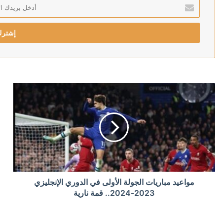
أدخل
بريدك
منذ 3 ساعات
الإلكتروني
الدفاع الكويتية: مقتل شخص باستهداف إيراني لمبنى شركة 
منذ 3 ساعات
حزب عربي يهودي جديد يستهدف الشباب في انتخابات إسرا
منذ 3 ساعات
تركيا.. 3.5 ألف رجل إطفاء وأكثر من 70 طائرة يكافحون حرائق الغابات
منذ 4 ساعات
مواعيد مباريات الجولة الأولى في الدوري الإنجليزي
واشنطن تفرج عن 600 مليون دولار للقاحات الدول الفقيرة
2023-2024.. قمة نارية