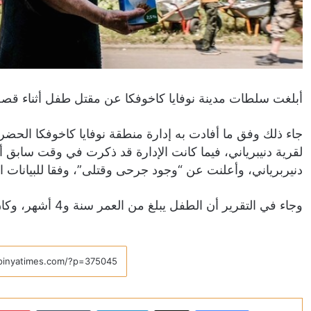
أبلغت سلطات مدينة نوفايا كاخوفكا عن مقتل طفل أثناء قصف ل
جاء ذلك وفق ما أفادت به إدارة منطقة نوفايا كاخوفكا الحض
لقرية دنيبرياني، فيما كانت الإدارة قد ذكرت في وقت سابق 
دنيربرياني، وأعلنت عن “وجود جرحى وقتلى”، وفقا للبيانات الأ
وجاء في التقرير أن الطفل يبلغ من العمر سنة و4 أشهر، وكان في فناء المنزل أثناء القصف.