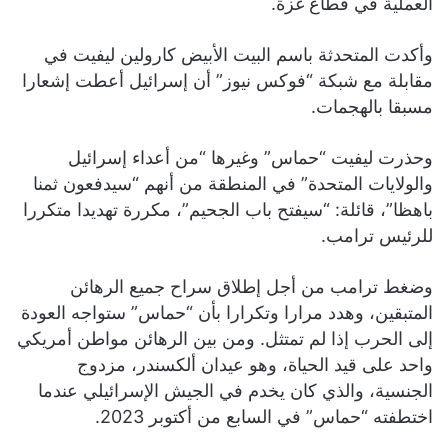
العملية في قطاع غزة.
وأكدت المتحدثة باسم البيت الأبيض كارولين ليفيت في
مقابلة مع شبكة “فوكس نيوز” أن إسرائيل أعطت إشعارا
مسبقا بالهجمات.
وحذرت ليفيت “حماس” وغيرها “من أعداء إسرائيل
والولايات المتحدة” في المنطقة من أنهم “سيدفعون ثمنا
باهظا”، قائلة: “سيفتح باب الجحيم”، مكررة تهديدا متكررا
للرئيس ترامب.
وضغط ترامب من أجل إطلاق سراح جميع الرهائن
المتبقين، وهدد مرارا وتكرارا بأن “حماس” ستواجه العودة
إلى الحرب إذا لم تمتثل. ومن بين الرهائن مواطن أمريكي
واحد على قيد الحياة، وهو عيدان ألكسندر، مزدوج
الجنسية، والذي كان يخدم في الجيش الإسرائيلي عندما
اختطفته “حماس” في السابع من أكتوبر 2023.