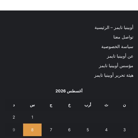
أوبينيا تايمز – الرئيسية
تواصل معنا
سياسة الخصوصية
عن أوبينيا تايمز
مؤسس أوبينيا تايمز
هيئة تحرير أوبينيا تايمز
أغسطس 2026
ن
ث
أرب
خ
ج
س
د
2
1
9
8
7
6
5
4
3