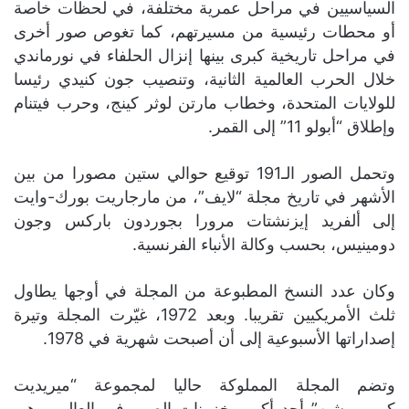
السياسيين في مراحل عمرية مختلفة، في لحظات خاصة
أو محطات رئيسية من مسيرتهم، كما تغوص صور أخرى
في مراحل تاريخية كبرى بينها إنزال الحلفاء في نورماندي
خلال الحرب العالمية الثانية، وتنصيب جون كنيدي رئيسا
للولايات المتحدة، وخطاب مارتن لوثر كينج، وحرب فيتنام
وإطلاق “أبولو 11” إلى القمر.
وتحمل الصور الـ191 توقيع حوالي ستين مصورا من بين
الأشهر في تاريخ مجلة “لايف”، من مارجاريت بورك-وايت
إلى ألفريد إيزنشتات مرورا بجوردون باركس وجون
دومينيس، بحسب وكالة الأنباء الفرنسية.
وكان عدد النسخ المطبوعة من المجلة في أوجها يطاول
ثلث الأمريكيين تقريبا. وبعد 1972، غيّرت المجلة وتيرة
إصداراتها الأسبوعية إلى أن أصبحت شهرية في 1978.
وتضم المجلة المملوكة حاليا لمجموعة “ميريديت
كوربوريشن” أحد أكبر مخزونات الصور في العالم، وهي