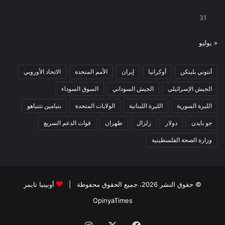
31
« يوليو
أنتوني بلينكن
أوكرانيا
إيران
الأمم المتحدة
الاتحاد الأوروبي
الجيش الإسرائيلي
الجيش السوداني
السوق السوداء
الليرة السورية
الليرة اللبنانية
الولايات المتحدة
بنيامين نتنياهو
جو بايدن
دولار
زلزال
طهران
قوات الدعم السريع
وزارة الصحة الفلسطينية
© حقوق النشر 2026، جميع الحقوق محفوظة |
أوبينيا تايمز
OpinyaTimes
فيسبوك
X
انستقرام