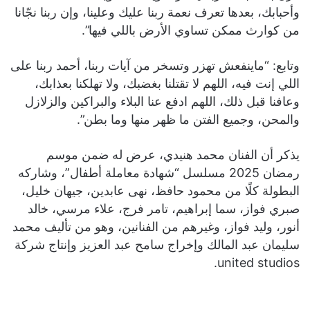
وأحبابك، بعدها تعرف نعمة ربنا عليك وعلينا، وإن ربنا نجّانا
من كوارث ممكن تساوي الأرض باللي فيها”.
وتابع: “ماينفعش تهزر وتسخر من آيات ربنا، أحمد ربنا على
اللي إنت فيه، اللهم لا تقتلنا بغضبك، ولا تهلكنا بعذابك،
وعافنا قبل ذلك، اللهم ادفع عنا البلاء والبراكين والزلازل
والمحن، وجميع الفتن ما ظهر منها وما بطن”.
يذكر أن الفنان محمد هنيدي، عرض له ضمن موسم
رمضان 2025 مسلسل “شهادة معاملة أطفال”، وشاركه
البطولة كلًا من محمود حافظ، نهى عابدين، جيهان خليل،
صبري فواز، سما إبراهيم، تامر فرج، علاء مرسي، خالد
أنور، وليد فواز، وغيرهم من الفنانين، وهو من تأليف محمد
سليمان عبد المالك وإخراج سامح عبد العزيز وإنتاج شركة
united studios.