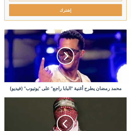
الإلكتروني
محمد رمضان يطرح أغنية "البابا راجع" على "يوتيوب" (فيديو)