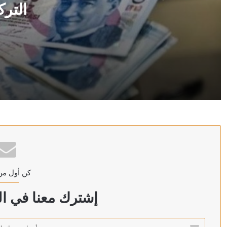
الترك
منذ 9 ساعات
المركزي التركي: اتفاقية مع مصرف سوريا على وديعة باللير
منذ 9 ساعات
وزارة البترول المصرية: حريق بسفينتين لمعالجة وتخزين ال
كن أول من
منذ 9 ساعات
ترامب: سنضرب إيران بقوة وهم يعرفون ذلك
إشترك معنا في الن
أدخل