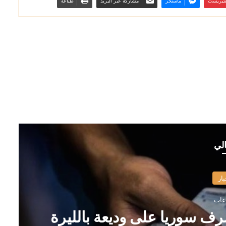
نتيريست
ماسنجر
مشاركة عبر البريد
طباعة
الي
بار
رف سوريا على وديعة بالليرة