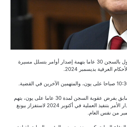
حكمت محكمة في سيئول على الرئيس السابق يون سيوك-يول بالسجن 30 عاما بتهمة إصدار أوامر بتسلل مسيرة
ام العرفية بديسمبر 2024.
وقد طالب فريق المستشار الخاص جو أون-سوك في وقت سابق بفرض عقوبة السجن لمدة 30 عاما على يون، بتهم
تشمل إفادة العدو وإساءة استخدام السلطة، حيث اتهمه بإصدار الأمر بتنفيذ العملية في أكتوبر 2024 لاستفزاز بيونغ