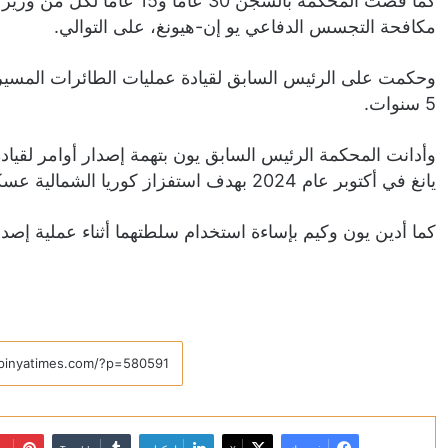
كما قضت المحكمة بالسجن 30 ع
مكافحة التجسس الدفاعي يو إن-هيونغ، على التوالي.
5 سنوات.
وأدانت المحكمة الرئيس السابق يون بتهمة إصدار أوامر لقي
يانغ في أكتوبر عام 2024 بهدف استفزاز كوريا الشمالية عسكريا لخلق ذريعة لإعلان الأحكام العرفية.
كما أدين يون وكيم بإساءة استخدام سلطتهما أثناء عملية إصدار 