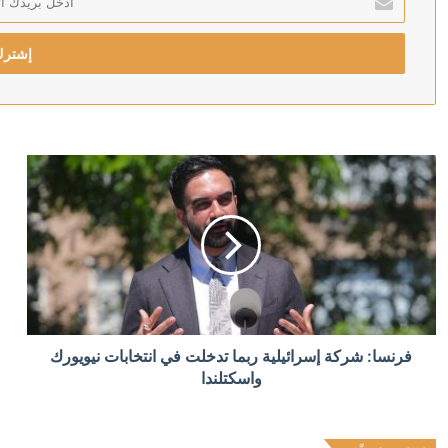
بريدك
منذ 9 ساعات
الإلكتروني
منذ 9 ساعات
رويترز: الحوثيون يبحثون فرض رسوم على السفن في البحر
منذ 10 ساعات
أردوغان: إرسال تشريع يتعلق بحل حزب العمال الكردستاني 
منذ 10 ساعات
فرنسا: شركة إسرائيلية ربما تدخلت في انتخابات نيويورك
الدولار يتراجع بعد تثبيت المركزي الأميركي الفائدة
واسكتلندا