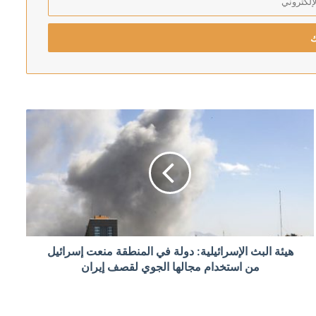
رئيس اركان الجيش الاسرائيلي يهدد بالتوغل أعمق في لبنان: لن ننسحب من الأراضي التي احتللناها في جميع الجبهات
 الأحمر
إلى البرلمان خلال أيام
هيئة البث الإسرائيلية: دولة في المنطقة منعت إسرائيل
من استخدام مجالها الجوي لقصف إيران