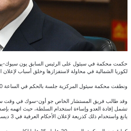
لكوريا الشمالية في محاولة لاستفزازها وخلق أسباب لإعلان الأحك
ونطقت محكمة سيئول المركزية جلسة بالحكم في الساعة 10:30 صباحا على يون، والمتهمين الآخرين في القضية.
يانغ واستخدام ذلك كذريعة لإعلان الأحكام العرفية في 3 ديسمبر من نفس العام.