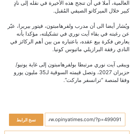
العالمية، آملا في أن تنجح هذه الأخيرة في نقله إلى نادٍ
كبير خلال الميركاتو الصيفي المُقبل.
ويُشار أيضا الى أن مدرب ولفرهامبتون، فيتور بيريرا، عبّر
عن رغبته في بقاء آيت نوري في تشكيلته، مؤكدا بأنه
يعارض فكرة بيع عقده، باعتباره من بين أهم الركائز في
النادي رفقة البرازيلي ماتيوس كونيا.
ويبقى آيت نوري مرتبطا بولفرهامبتون إلى غاية يونيو/
حزيران 2027، وتصل قيمته السوقية لـ35 مليون يورو
وفقا لمنصة “ترانسفر ماركت”.
نسخ الرابط