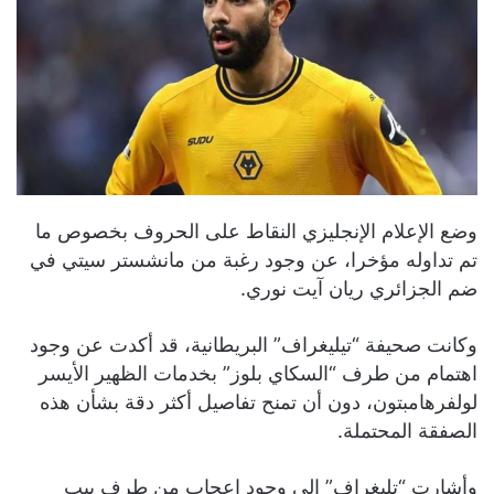
وضع الإعلام الإنجليزي النقاط على الحروف بخصوص ما
تم تداوله مؤخرا، عن وجود رغبة من مانشستر سيتي في
ضم الجزائري ريان آيت نوري.
وكانت صحيفة “تيليغراف” البريطانية، قد أكدت عن وجود
اهتمام من طرف “السكاي بلوز” بخدمات الظهير الأيسر
لولفرهامبتون، دون أن تمنح تفاصيل أكثر دقة بشأن هذه
الصفقة المحتملة.
وأشارت “تليغراف” إلى وجود إعجاب من طرف بيب