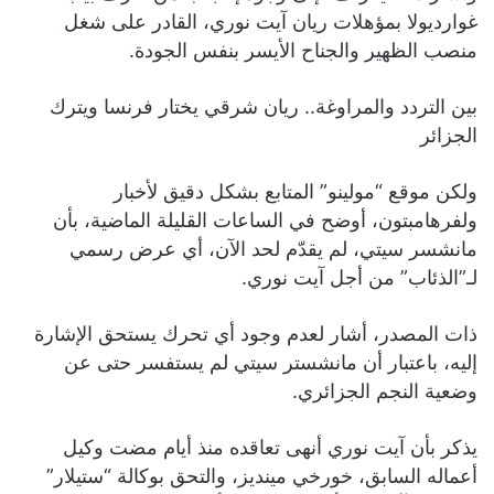
غوارديولا بمؤهلات ريان آيت نوري، القادر على شغل
منصب الظهير والجناح الأيسر بنفس الجودة.
بين التردد والمراوغة.. ريان شرقي يختار فرنسا ويترك
الجزائر
ولكن موقع “مولينو” المتابع بشكل دقيق لأخبار
ولفرهامبتون، أوضح في الساعات القليلة الماضية، بأن
مانشسر سيتي، لم يقدّم لحد الآن، أي عرض رسمي
لـ”الذئاب” من أجل آيت نوري.
ذات المصدر، أشار لعدم وجود أي تحرك يستحق الإشارة
إليه، باعتبار أن مانشستر سيتي لم يستفسر حتى عن
وضعية النجم الجزائري.
يذكر بأن آيت نوري أنهى تعاقده منذ أيام مضت وكيل
أعماله السابق، خورخي مينديز، والتحق بوكالة “ستيلار”