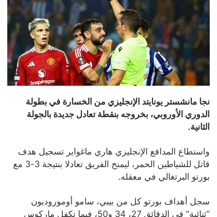
نجا مانشستر يونايتد الإنجليزي من الخسارة في بطولة
الدوري الأوروبي، بخروجه بنقطة تعادل جديدة بالجولة
الثانية.
واستطاع المدافع الإنجليزي هاري ماغواير تسجيل هدف
قاتل للشياطين الحمر، ليمنح الفريق تعادلا بنتيجة 3-3 مع
بورتو البرتغالي في معقله.
سجل أهداف بورتو كل من بيبي، سامو أوموروديون
“ثنائية” في الدقائق 27، 34 و50، فيما تكفل ماركوس