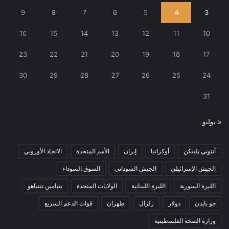
9
8
7
6
5
4
3
16
15
14
13
12
11
10
23
22
21
20
19
18
17
30
29
28
27
26
25
24
31
« يوليو
أنتوني بلينكن
أوكرانيا
إيران
الأمم المتحدة
الاتحاد الأوروبي
الجيش الإسرائيلي
الجيش السوداني
السوق السوداء
الليرة السورية
الليرة اللبنانية
الولايات المتحدة
بنيامين نتنياهو
جو بايدن
دولار
زلزال
طهران
قوات الدعم السريع
وزارة الصحة الفلسطينية