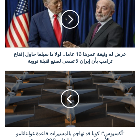
عرض له وثيقة عمرها 16 عاما.. لولا دا سيلفا حاول إقناع
ترامب بأن إيران لا تسعى لصنع قنبلة نووية
"أكسيوس": كوبا قد تهاجم بالمسيرات قاعدة غوانتانامو