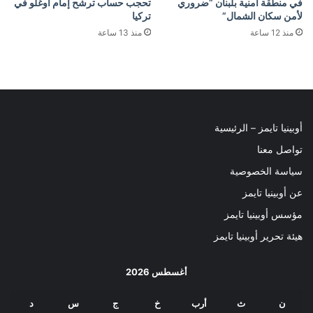
في منطقة أمنية بلبنان “ضروري
تحجب حساب ترشح إمام أوغلو في
لأمن سكان الشمال”
تركيا
منذ 12 ساعة
منذ 13 ساعة
أوبينيا تايمز – الرئيسية
تواصل معنا
سياسة الخصوصية
عن أوبينيا تايمز
مؤسس أوبينيا تايمز
هيئة تحرير أوبينيا تايمز
أغسطس 2026
ن
ث
أرب
خ
ج
س
د