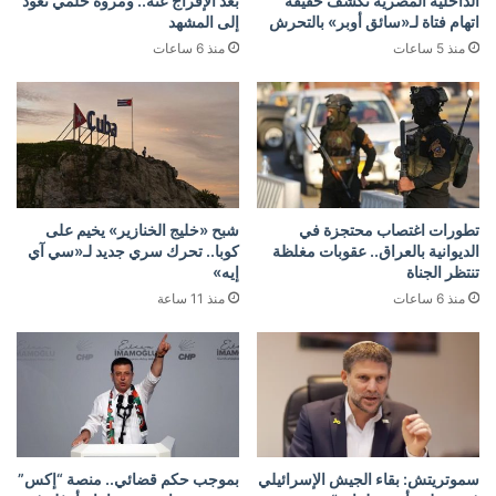
الداخلية المصرية تكشف حقيقة
بعد الإفراج عنه.. ومروة حلمي تعود
اتهام فتاة لـ«سائق أوبر» بالتحرش
إلى المشهد
منذ 5 ساعات
منذ 6 ساعات
تطورات اغتصاب محتجزة في
شبح «خليج الخنازير» يخيم على
الديوانية بالعراق.. عقوبات مغلظة
كوبا.. تحرك سري جديد لـ«سي آي
تنتظر الجناة
إيه»
منذ 6 ساعات
منذ 11 ساعة
سموتريتش: بقاء الجيش الإسرائيلي
بموجب حكم قضائي.. منصة “إكس”