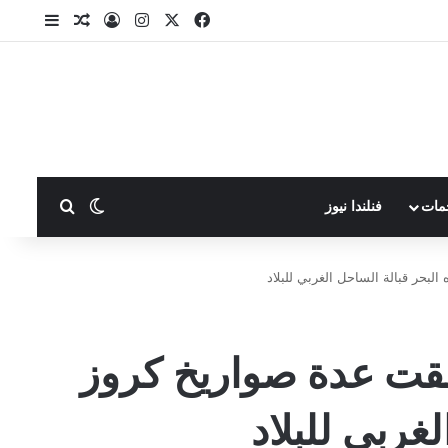
X
فيسبوك
انستقرام
تسجيل الدخول
مقال عشوا
إضافة ع
بحث عن
الوضع المظلم
مات
فنلندا نيوز
لبحر قبالة الساحل الغربي للبلاد
لقت عدة صواريخ كروز
لغربي للبلاد