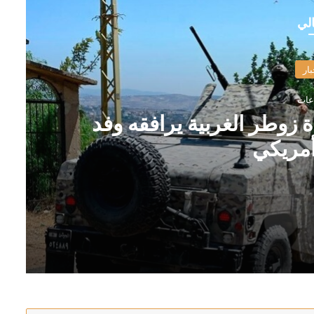
الي
بار
ة زوطر الغربية يرافقه وفد
مريكي
 عسكري أمريكي