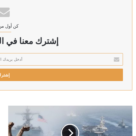
خارطة الطريق لغزة … بين آمال إنهاء الحرب وتعقيدات التن
كن أول من
منذ 6 ساعات
بريطانيا تواجه كابوسا مزدوجا.. موجة حر قاتلة ونيران تهدد 
إشترك معنا في الن
أدخل
بريدك
منذ 6 ساعات
الإلكتروني
إيلون ماسك يفتح محفظته لتمويل “حزب ترامب” في انتخابا
منذ 7 ساعات
ترامب: ويتكوف وكوشنر سيتوجهان إلى كييف “قريبا جدا”
منذ 7 ساعات