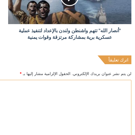
المحكمة العليا البرازيلية تأذن بالتحقيق مع نجل الرئيس بته
منذ 7 ساعات
"أنصار الله" تتهم واشنطن ولندن بالإعداد لتنفيذ عملية
34 قتيلا إثر انفجار في منجم فحم غرب باكستان
عسكرية برية بمشاركة مرتزقة وقوات يمنية
اترك تعليقاً
منذ 7 ساعات
الأرجنتين.. ميلي يصدر مرسوما استثنائيا لمكافحة الهجرة
لن يتم نشر عنوان بريدك الإلكتروني.
الحقول الإلزامية مشار إليها بـ
*
ا
ل
ت
ع
ل
ي