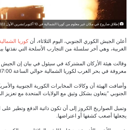
إطلاق صاروخ في مكان غير معلوم من كوريا الشمالية في 10 أكتوبر/تشرين الأول 2022. © رويترز
أعلن الجيش الكوري الجنوبي، اليوم الثلاثاء، أن
كوريا الشمالية
الغربية، وهي آخر سلسلة من التجارب الأسلحة التي نفذتها بيونغ
وقالت هيئة الأركان المشتركة في سيئول في بيان إن الجيش 
معروفة في بحر الغرب لكوريا الشمالية حوالي الساعة 07:00 (22:00 بتوقيت غرينتش)”.
وأضافت الهيئة أن وكالات المخابرات الكورية الجنوبية والأم
الجنوبي “يتعاون بشكل وثيق مع الولايات المتحدة مع تعزيز المر
وتميل الصواريخ الكروز إلى أن تكون ذاتية الدفع وتطير على ارت
يجعلها أصعب كشفها أو اعتراضها.