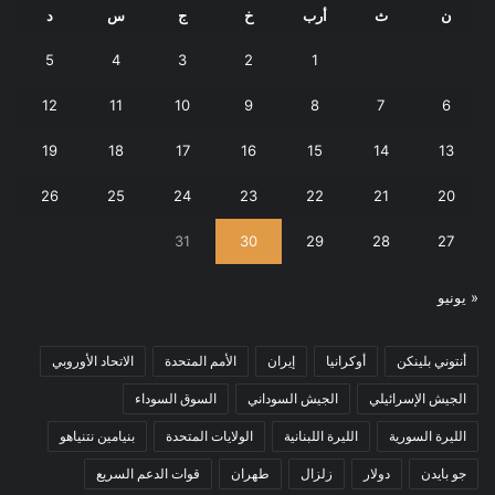
ن
ث
أرب
خ
ج
س
د
5
4
3
2
1
12
11
10
9
8
7
6
19
18
17
16
15
14
13
26
25
24
23
22
21
20
31
30
29
28
27
« يونيو
أنتوني بلينكن
أوكرانيا
إيران
الأمم المتحدة
الاتحاد الأوروبي
الجيش الإسرائيلي
الجيش السوداني
السوق السوداء
الليرة السورية
الليرة اللبنانية
الولايات المتحدة
بنيامين نتنياهو
جو بايدن
دولار
زلزال
طهران
قوات الدعم السريع