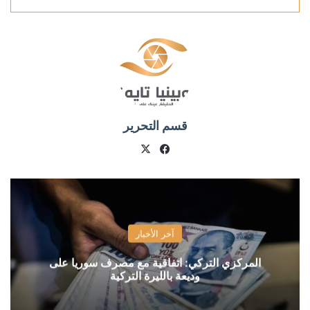
قسم التحرير
X
فيسبوك
آخر الأخبار
المركزي التركي: اتفاقية مع مصرف سوريا على
وديعة بالليرة التركية