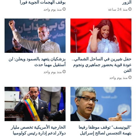
الزور
بوقف الهجمات الجوية فوراً
منذ 24 ساعة
منذ يوم واحد
حفل شيرين في الساحل الشمالي..
بزشكيان يتعهد بالصمود ويعلن: لن
عودة قوية بحضور جماهيري ونجوم
أستقيل مهما حدث
الفن
منذ يوم واحد
منذ يوم واحد
“اليونيسف” توقف موظفا رفيعا
الخارجية الأمريكية تخصص مليار
بتهمة التجسس لصالح إسرائيل
دولار لدعم إدارة رئيس كولومبيا