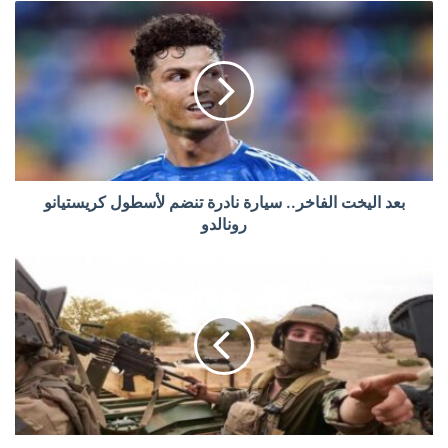
بعد اليخت الفاخر.. سيارة نادرة تنضم لأسطول كريستيانو
رونالدو